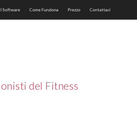
Il Software
Come Funziona
Prezzo
Contattaci
onisti del Fitness