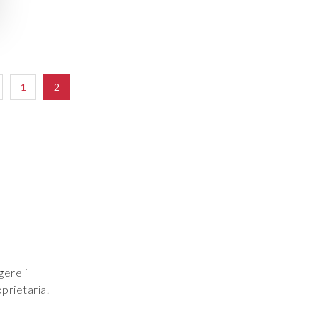
1
2
gere i
prietaria.