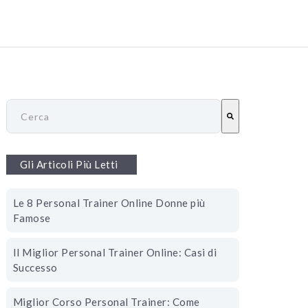
Questo è un campo di ricerca con una funzionalità di suggeri
Non ci sono risultati suggeriti perché il campo di ricerca è vuoto
Gli Articoli Più Letti
Le 8 Personal Trainer Online Donne più
Famose
Il Miglior Personal Trainer Online: Casi di
Successo
Miglior Corso Personal Trainer: Come